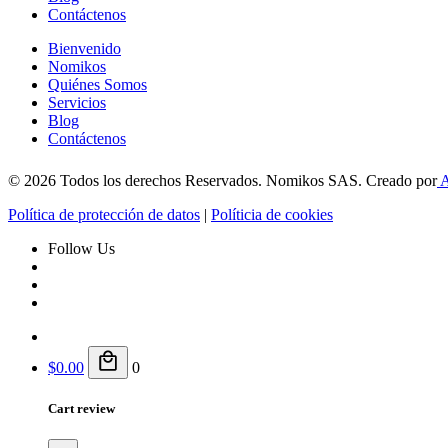
Contáctenos
Bienvenido
Nomikos
Quiénes Somos
Servicios
Blog
Contáctenos
© 2026 Todos los derechos Reservados. Nomikos SAS. Creado por
A
Política de protección de datos
|
Políticia de cookies
Follow Us
$
0.00
0
Cart review