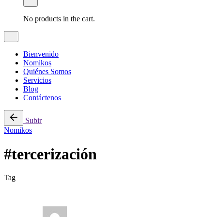
No products in the cart.
Bienvenido
Nomikos
Quiénes Somos
Servicios
Blog
Contáctenos
Subir
Nomikos
#tercerización
Tag