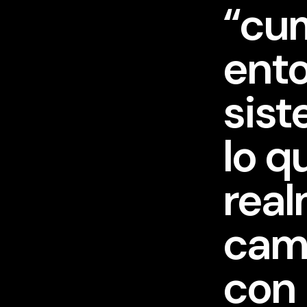
“cu
ento
sist
lo q
rea
cam
con 